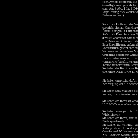
oder Dritten) offenbaren, sie
Grundlage einer gesetzlichen
gem. Art. 6 Abs. 1 lit. b DSG
Verpflichtung dies vorsieht 
Webhostern, etc.).
Sofern wir Dritte mit der Ve
geschieht dies auf Grundla
Übermittlungen in Drittlände
Sofern wir Daten in einem D
(EWR)) verarbeiten oder die
von Daten an Dritte geschieht
Ihrer Einwilligung, aufgrund 
Vorbehaltlich gesetzlicher od
Vorliegen der besonderen Vor
Grundlage besonderer Garanti
Datenschutzniveaus (z.B. für
vertraglicher Verpflichtungen
Rechte der betroffenen Perso
Sie haben das Recht, eine Be
über diese Daten sowie auf 
Sie haben entsprechend. Art
Berichtigung der Sie betreff
Sie haben nach Maßgabe des 
werden, bzw. alternativ nac
Sie haben das Recht zu verla
20 DSGVO zu erhalten und de
Sie haben ferner gem. Art. 
Widerrufsrecht
Sie haben das Recht, erteil
Widerspruchsrecht
Sie können der künftigen Ve
widersprechen. Der Widerspr
Cookies und Widerspruchsre
Als „Cookies“ werden kleine 