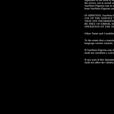
regardless of the form of th
the service, not to exceed 
StarWars-Figuren.com
to u
from
StarWars-Figuren.co
IN ADDITION,
StarWars-
USE OF THE SERVICE 
THAT ANY INFORMATIO
BE FREE OF ERROR, A
OPERATION OF THE S
Other Terms and Conditio
To the extent that a transl
language version controls.
If
StarWars-Figuren.com
do
shall not constitute a waiv
If any part of this Agreeme
shall not affect the validit