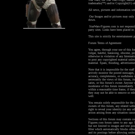
trademarks(™) and/or Copyright(©) of
All news, pictures and information se
Our Images and/or pictures may only b
down.
StarWars-Figuren.com is not responsible
party sites. Links have been placed in
This site is strictly for entertainment 
Forum Terms of Agreement
You agree, through your use of this fo
vulgar, hateful, harassing, obscene, pro
otherwise in violation of any Internat
to post any copyrighted material unle
material. Spam, flooding, advertisemen
Note that it is impossible for the staf
actively monitor the posted messages, 
accuracy, completeness, or usefulness 
necessarily the views of this forum, its
iaries, or this forum's owner. Anyone 
moderator of this forum immediately. T
within a reasonable time frame, if they
they may not be able to remove or edi
well.
You remain solely responsible for the
owners of this forum, any related websi
right to reveal your identity (or any ot
action arising from any situation caus
Sections of this forum may contain con
Figuren.com forum caters to any age. P
but not limited to images and text pos
filter which automatically blocks offe
and its postings before allowing under