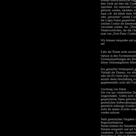
können unterschiedliche Ang
dem Gerät auf dem das Cooki
speichern. Als temporäre Co
gelöscht werden, nachdem ei
kann z.B. der Inhalt eines 
oder „persistent“ werden Coo
der Login-Status gespeicher
solchen Cookie die Interess
verwendet werden. Als „Thir
Verantwortlichen, der das On
man von „First-Party Cookie
Wir können temporäre und pe
auf.
Falls die Nutzer nicht möcht
Option in den Systemeinstel
Systemeinstellungen des Br
dieses Onlineangebotes führe
Ein genereller Widerspruch 
Vielzahl der Dienste, vor al
oder die EU-Seite http://ww
mittels deren Abschaltung in
gegebenenfalls nicht alle F
Löschung von Daten
Die von uns verarbeiteten D
eingeschränkt. Sofern nicht
gespeicherten Daten gelösch
gesetzlichen Aufbewahrungspf
gesetzlich zulässige Zwecke 
nicht für andere Zwecke verar
werden müssen.
Nach gesetzlichen Vorgaben 
Registrierfunktion
Nutzer können ein Nutzerkon
Nutzern mitgeteilt und auf 
verarbeitet. Zu den verarbei
Mailadresse). Die im Rahmen