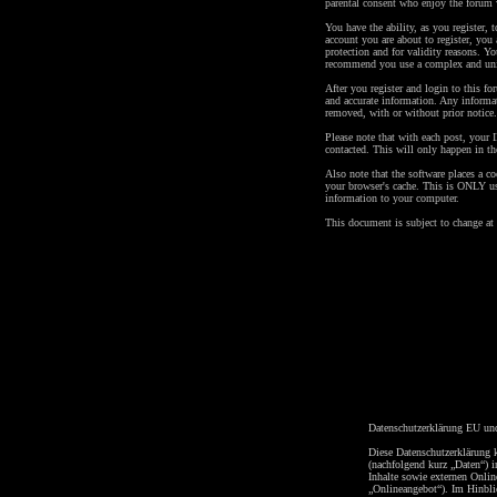
parental consent who enjoy the forum 
You have the ability, as you register,
account you are about to register, you
protection and for validity reasons. 
recommend you use a complex and uniq
After you register and login to this for
and accurate information. Any informat
removed, with or without prior notice.
Please note that with each post, your 
contacted. This will only happen in th
Also note that the software places a c
your browser's cache. This is ONLY us
information to your computer.
This document is subject to change at
Datenschutzerklärung EU un
Diese Datenschutzerklärung 
(nachfolgend kurz „Daten“) 
Inhalte sowie externen Onlin
„Onlineangebot“). Im Hinblic